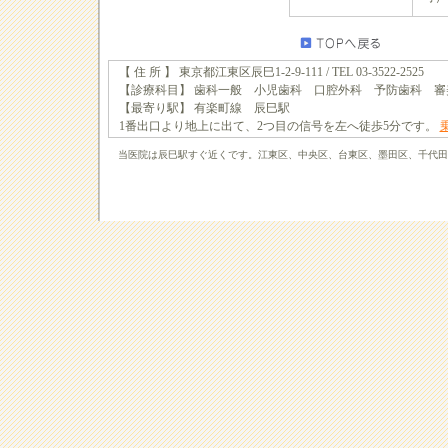
【 住 所 】 東京都江東区辰巳1-2-9-111 / TEL 03-3522-2525
【診療科目】 歯科一般 小児歯科 口腔外科 予防歯科 審
【最寄り駅】 有楽町線 辰巳駅
1番出口より地上に出て、2つ目の信号を左へ徒歩5分です。
当医院は辰巳駅すぐ近くです。江東区、中央区、台東区、墨田区、千代田