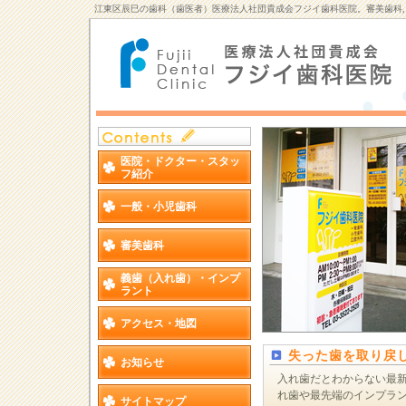
江東区辰巳の歯科（歯医者）医療法人社団貴成会フジイ歯科医院。審美歯科,
医院・ドクター・スタッ
フ紹介
一般・小児歯科
審美歯科
義歯（入れ歯）・インプ
ラント
アクセス・地図
失った歯を取り戻
お知らせ
入れ歯だとわからない最
れ歯や最先端のインプラ
サイトマップ