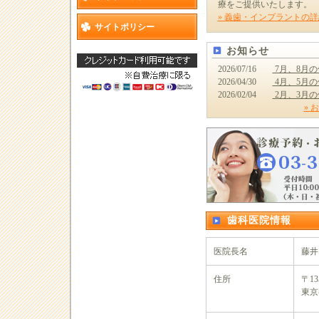
療をご提供いたします。
» 義歯・インプラントの詳
サイトポリシー
お知らせ
2026/07/16
7月、8月
2026/04/30
4月、5月
2026/02/04
2月、3月
» 
歯科医院情報
医院長名
藤井
住所
〒13
東京都