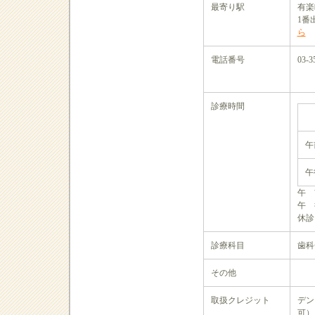
最寄り駅
有
1番
ら
電話番号
03-3
診療時間
午
午
午 
午 
休診
診療科目
歯科
その他
取扱クレジット
デン
可）